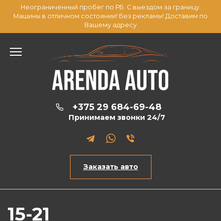
Перейти
Неограниченный пробег по
РБ
. С выездом за границу.
к
Машины в
отличном
состоянии! Без рекламы! Доставим по
содержанию
Вашему адресу
+375 29 684-69-48
Принимаем звонки 24/7
Заказать авто
15-21